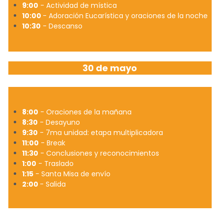
9:00
 - Actividad de mística
10:00 
- Adoración Eucarística y oraciones de la noche
10:30
 - Descanso
30 de mayo
8:00
 - Oraciones de la mañana
8:30
 - Desayuno
9:30
 - 7ma unidad: etapa multiplicadora
11:00
 - Break
11:30
 - Conclusiones y reconocimientos
1:00
 - Traslado
1:15
 - Santa Misa de envío
2:00 
- Salida