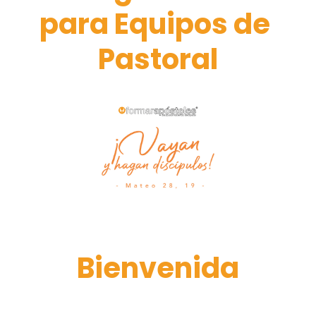
Recursos
para Equipos de 
ALIADOS
Pastoral
HOMILÍAS
AL AIRE
ESTO ES BIBLIA
Bienvenida