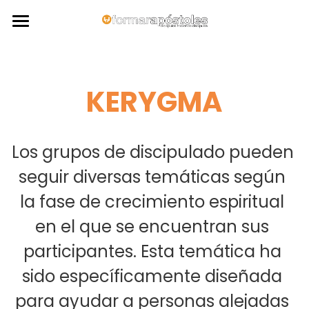
INICIO
NOSOTROS
KERYGMA
TALLERES
INTERCEDE 24
TALLERES
Los grupos de discipulado pueden 
seguir diversas temáticas según 
EJERCICIOS ESPIRITUALES
PROGRAMAS
la fase de crecimiento espiritual 
OTROS
IGLESIAS DOMÉSTICAS
en el que se encuentran sus 
KERYGMA
DONA
VIDEOS
participantes. Esta temática ha 
EVANGELIZACIÓN
PODCASTS
CONTACTO
sido específicamente diseñada 
para ayudar a personas alejadas 
GALERÍA