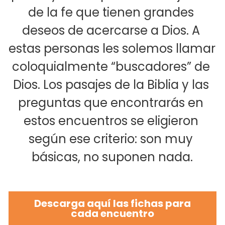
Recursos
de la fe que tienen grandes 
ALIADOS
deseos de acercarse a Dios. A 
HOMILÍAS
estas personas les solemos llamar 
coloquialmente “buscadores” de 
AL AIRE
Dios. Los pasajes de la Biblia y las 
ESTO ES BIBLIA
preguntas que encontrarás en 
estos encuentros se eligieron 
según ese criterio: son muy 
básicas, no suponen nada.
Descarga aquí las fichas para
cada encuentro